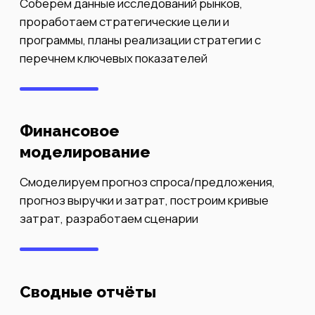
Расскажите нам
о вашем проекте
Оставьте заявку, и мы вам
ответим в течение 24 часов
Оставить заявку
info@visual-
point.net
Telegram