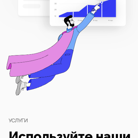
УСЛУГИ
Используйте наши
экспертные
знания для
улучшения
показателей
вашего бизнеса
Поможем разработать стратегию
развития и построить бизнес-модель.
Структурируем и визуализируем
информацию в виде понятных графиков,
диаграмм и таблиц