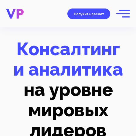
Получить расчёт
Консалтинг
и аналитика
на уровне
мировых
лидеров
Исследуем рынок, проанализируем
данные, разработаем стратегию и план
реализации, опираясь на свой опыт
в «большой тройке» ведущих